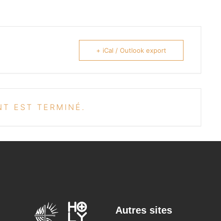
+ iCal / Outlook export
T EST TERMINÉ.
fixbet
Autres sites
dodobet