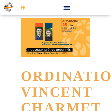
ORDINATI
VINCENT
CHARMET