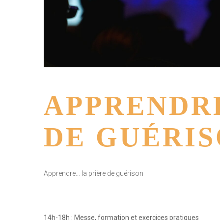
APPRENDRE
DE GUÉRI
Apprendre… la prière de guérison
14h-18h : Messe, formation et exercices pratiques