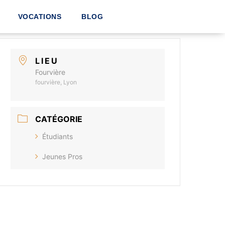
VOCATIONS
BLOG
LIEU
Fourvière
fourvière, Lyon
CATÉGORIE
Étudiants
Jeunes Pros