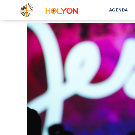
AGENDA