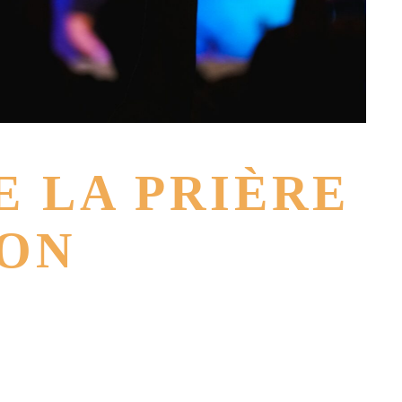
 LA PRIÈRE
SON