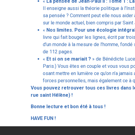
«
La pensée de Jean-Paul II : Tome 1 : L
Il enseigne aussi la théorie politique à l’In
sa pensée ? Comment peut elle nous aider 
sur le monde actuel, bien compris par Saint 
«
Nos limites. Pour une écologie intégra
livre qui fait bouger les lignes, écrit par tr
d’un monde à la mesure de l’homme, fondé sur 
de 112 pages.
«
Et si on se mariait ?
» de Bénédicte Luce
Paris.) Vous êtes en couple et vous vous pose
osant mettre en lumière ce qu’on n’a jamais 
forces personnelles, mais également ce à qu
Vous pouvez retrouver tous ces livres dans le
rue saint Hélène) !
Bonne lecture et bon été à tous !
HAVE FUN !