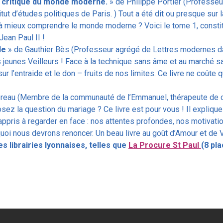
a critique du monde moderne.
» de Philippe Portier (Professeur
stitut d’études politiques de Paris. ) Tout a été dit ou presque 
à mieux comprendre le monde moderne ? Voici le tome 1, consti
Jean Paul II !
le
» de Gauthier Bès (Professeur agrégé de Lettres modernes dan
ois jeunes Veilleurs ! Face à la technique sans âme et au marché sa
l’entraide et le don – fruits de nos limites. Ce livre ne coûte qu
reau (Membre de la communauté de l’Emmanuel, thérapeute de co
z la question du mariage ? Ce livre est pour vous ! Il explique l’
appris à regarder en face : nos attentes profondes, nos motivation
oi nous devrons renoncer. Un beau livre au goût d’Amour et de Vé
s librairies lyonnaises, telles que
La Procure St Paul
(8 pl