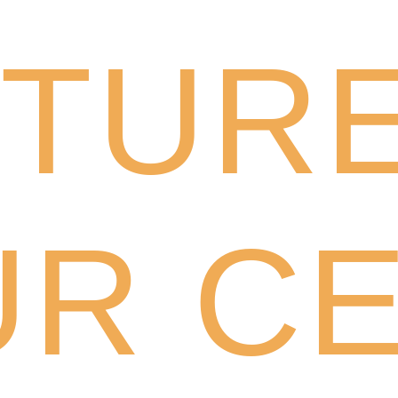
CTUR
R C