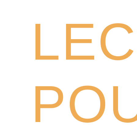
LE
POU