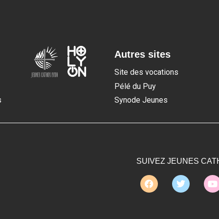
fixbet
Autres sites
dodobet
Site des vocations
dodobet
Pélé du Puy
poliwin
oldcasino
s
Synode Jeunes
casipol
barbibet
kargabet
nesilbet
pradabet
SUIVEZ JEUNES CAT
ligobet
betebet
pumabet
yakabet
istanbulbahis