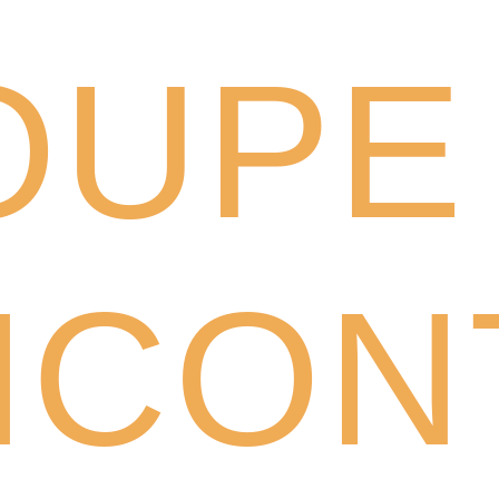
UPE 
NCON