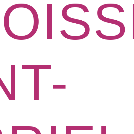
OISS
NT-