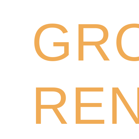
GRO
RE