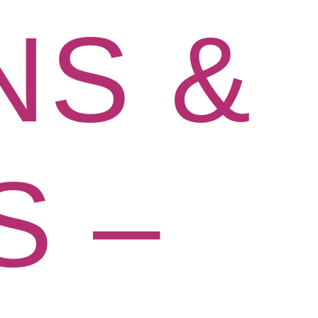
NS &
S –